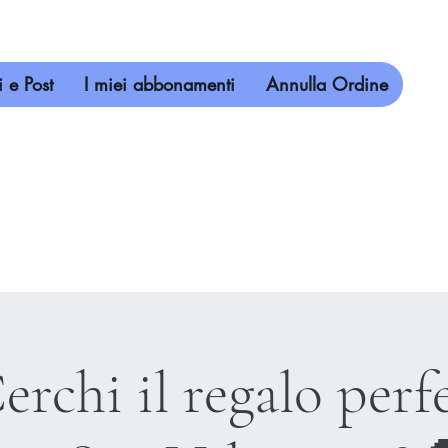
 e Post
I miei abbonamenti
Annulla Ordine
rchi il regalo perf