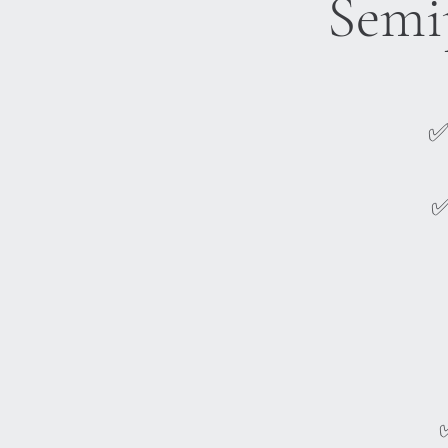
Semi
✅
✅