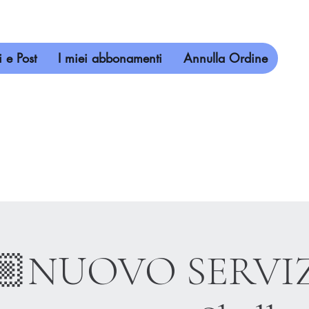
 e Post
I miei abbonamenti
Annulla Ordine
🏼NUOVO SERVI