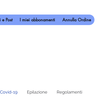
 e Post
I miei abbonamenti
Annulla Ordine
Covid-19
Epilazione
Regolamenti